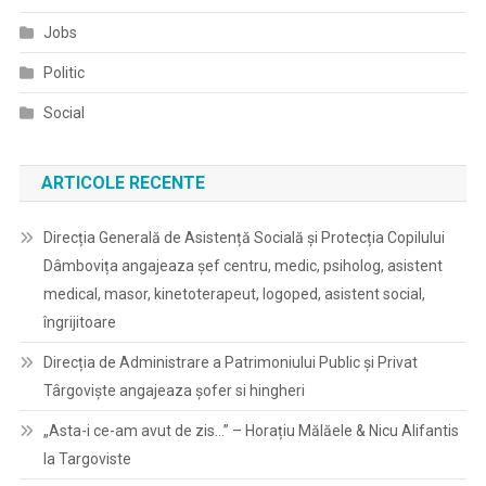
Jobs
Politic
Social
ARTICOLE RECENTE
Direcția Generală de Asistență Socială și Protecția Copilului
Dâmbovița angajeaza șef centru, medic, psiholog, asistent
medical, masor, kinetoterapeut, logoped, asistent social,
îngrijitoare
Direcția de Administrare a Patrimoniului Public și Privat
Târgoviște angajeaza șofer si hingheri
„Asta-i ce-am avut de zis…” – Horațiu Mălăele & Nicu Alifantis
la Targoviste