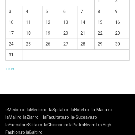
1
2
3
4
5
6
7
8
9
10
11
12
13
14
15
16
17
18
19
20
21
22
23
24
25
26
27
28
29
30
31
« iun.
eMedic.ro
laMedic.ro
laSpital.ro
laHotel.ro
la-Masa.ro
laMall.ro
laZiar.ro
laFacultate.ro
la-Suceava.ro
laExecutareSilita.ro
laChisinau.ro
laPiatraNeamt.ro
High-
Fashion.ro
laBalti.ro