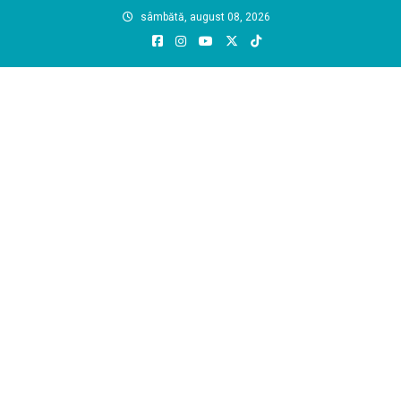
Skip
sâmbătă, august 08, 2026
to
content