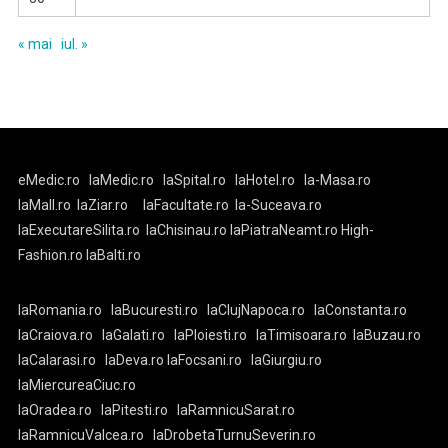
« mai
iul. »
eMedic.ro
laMedic.ro
laSpital.ro
laHotel.ro
la-Masa.ro
laMall.ro
laZiar.ro
laFacultate.ro
la-Suceava.ro
laExecutareSilita.ro
laChisinau.ro
laPiatraNeamt.ro
High-
Fashion.ro
laBalti.ro
laRomania.ro
laBucuresti.ro
laClujNapoca.ro
laConstanta.ro
laCraiova.ro
laGalati.ro
laPloiesti.ro
laTimisoara.ro
laBuzau.ro
laCalarasi.ro
laDeva.ro
laFocsani.ro
laGiurgiu.ro
laMiercureaCiuc.ro
laOradea.ro
laPitesti.ro
laRamnicuSarat.ro
laRamnicuValcea.ro
laDrobetaTurnuSeverin.ro