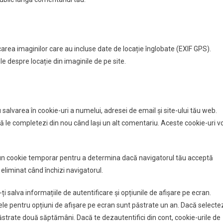
rcarea imaginilor care au incluse date de locație înglobate (EXIF GPS).
le despre locație din imaginile de pe site.
 salvarea în cookie-uri a numelui, adresei de email și site-ului tău web.
ă le completezi din nou când lași un alt comentariu. Aceste cookie-uri v
 un cookie temporar pentru a determina dacă navigatorul tău acceptă
eliminat când închizi navigatorul.
ți salva informațiile de autentificare și opțiunile de afișare pe ecran.
cele pentru opțiuni de afișare pe ecran sunt păstrate un an. Dacă selecte
păstrate două săptămâni. Dacă te dezautentifici din cont, cookie-urile de