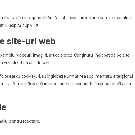
a fi salvat în navigatorul tău. Acest cookie nu include date personale și
at. El expiră după 1 zi.
e site-uri web
xemplu, videouri, imagini, articole etc.). Conținutul înglobat de pe alte
u vizualizat un alt site web.
folosească cookie-uri, să înglobeze urmărirea suplimentară a terților și
nclusiv să-ți urmărească interacțiunea cu conținutul înglobat dacă ai un
le
mailul pentru resetare.