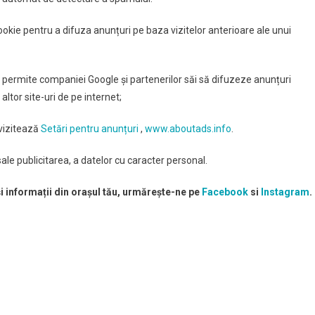
cookie pentru a difuza anunțuri pe baza vizitelor anterioare ale unui
e permite companiei Google și partenerilor săi să difuzeze anunțuri
 altor site-uri de pe internet;
 vizitează
Setări pentru anunțuri
,
www.aboutads.info
.
ale publicitarea, a datelor cu caracter personal.
și informații din orașul tău, urmărește-ne pe
Facebook
si
Instagram
.