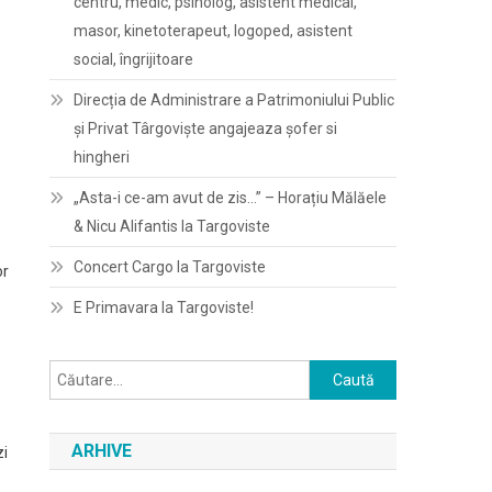
centru, medic, psiholog, asistent medical,
masor, kinetoterapeut, logoped, asistent
social, îngrijitoare
Direcția de Administrare a Patrimoniului Public
și Privat Târgoviște angajeaza șofer si
hingheri
„Asta-i ce-am avut de zis…” – Horațiu Mălăele
& Nicu Alifantis la Targoviste
Concert Cargo la Targoviste
or
E Primavara la Targoviste!
Caută
după:
ARHIVE
zi