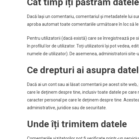
Cât timp îți păstrăm datele
Dacă lași un comentariu, comentariul și metadatele lui s
aproba automat toate comentariile următoare în loc să le
Pentru utilizatorii (dacă există) care se înregistrează pe 
în profilul lor de utilizator. Toți utilizatorii își pot vedea
numele de utilizator). De asemenea, administratorii site-u
Ce drepturi ai asupra datel
Dacă ai un cont sau ai lăsat comentarii pe acest site web, 
care le deținem despre tine, inclusiv toate datele pe care
caracter personal pe care le deținem despre tine. Acestea 
administrative, juridice sau de securitate.
Unde îți trimitem datele
Comentariile vizitatorilor pot fi verificate printr-un serv