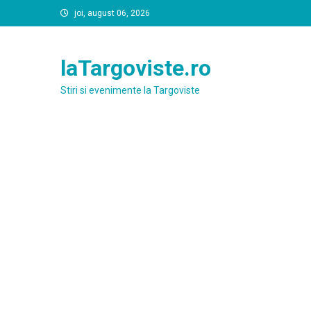
Skip
joi, august 06, 2026
to
content
laTargoviste.ro
Stiri si evenimente la Targoviste