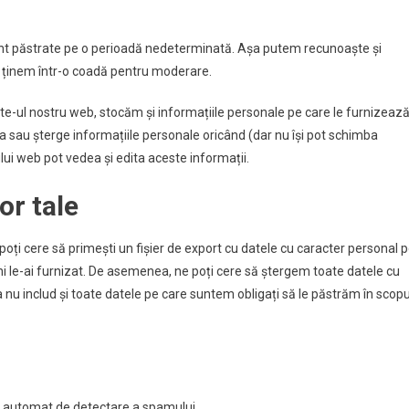
unt păstrate pe o perioadă nedeterminată. Așa putem recunoaște și
 ținem într-o coadă pentru moderare.
site-ul nostru web, stocăm și informațiile personale pe care le furnizeaz
, edita sau șterge informațiile personale oricând (dar nu își pot schimba
lui web pot vedea și edita aceste informații.
or tale
poți cere să primești un fișier de export cu datele cu caracter personal 
 ni le-ai furnizat. De asemenea, ne poți cere să ștergem toate datele cu
nu includ și toate datele pe care suntem obligați să le păstrăm în scopu
iciu automat de detectare a spamului.