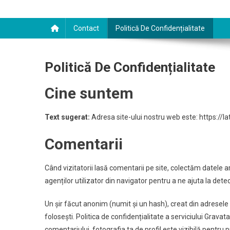
Contact
Politică De Confidențialitate
Politică De Confidențialitate
Cine suntem
Text sugerat:
Adresa site-ului nostru web este: https://la
Comentarii
Când vizitatorii lasă comentarii pe site, colectăm datele ar
agenților utilizator din navigator pentru a ne ajuta la det
Un șir făcut anonim (numit și un hash), creat din adresele 
folosești. Politica de confidențialitate a serviciului Grav
comentariului, fotografia ta de profil este vizibilă pentru 