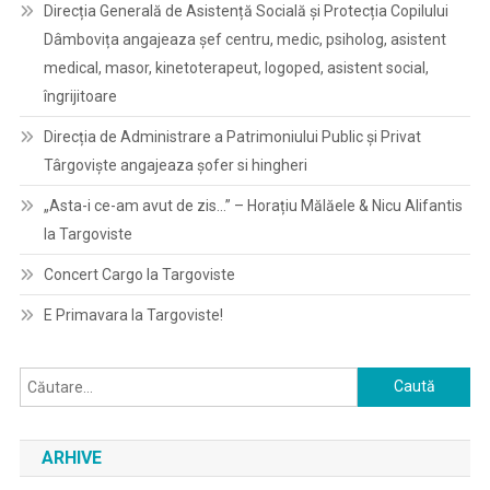
Direcția Generală de Asistență Socială și Protecția Copilului
Dâmbovița angajeaza șef centru, medic, psiholog, asistent
medical, masor, kinetoterapeut, logoped, asistent social,
îngrijitoare
Direcția de Administrare a Patrimoniului Public și Privat
Târgoviște angajeaza șofer si hingheri
„Asta-i ce-am avut de zis…” – Horațiu Mălăele & Nicu Alifantis
la Targoviste
Concert Cargo la Targoviste
E Primavara la Targoviste!
Caută
după:
ARHIVE