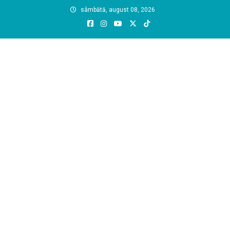
Skip
sâmbătă, august 08, 2026
to
content