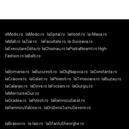
eMedic.ro
laMedic.ro
laSpital.ro
laHotel.ro
la-Masa.ro
laMall.ro
laZiar.ro
laFacultate.ro
la-Suceava.ro
laExecutareSilita.ro
laChisinau.ro
laPiatraNeamt.ro
High-
Fashion.ro
laBalti.ro
laRomania.ro
laBucuresti.ro
laClujNapoca.ro
laConstanta.ro
laCraiova.ro
laGalati.ro
laPloiesti.ro
laTimisoara.ro
laBuzau.ro
laCalarasi.ro
laDeva.ro
laFocsani.ro
laGiurgiu.ro
laMiercureaCiuc.ro
laOradea.ro
laPitesti.ro
laRamnicuSarat.ro
laRamnicuValcea.ro
laDrobetaTurnuSeverin.ro
laBrasov.ro
la-Iasi.ro
laSfantuGheorghe.ro