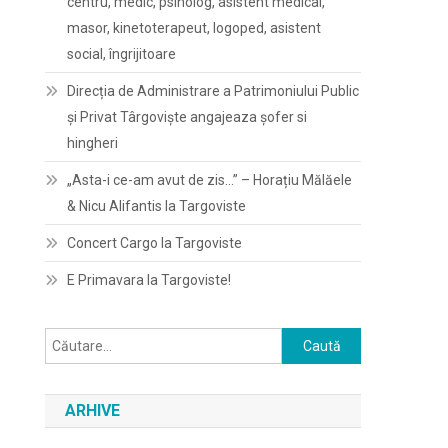
centru, medic, psiholog, asistent medical,
masor, kinetoterapeut, logoped, asistent
social, îngrijitoare
Direcția de Administrare a Patrimoniului Public
și Privat Târgoviște angajeaza șofer si
hingheri
„Asta-i ce-am avut de zis…” – Horațiu Mălăele
& Nicu Alifantis la Targoviste
Concert Cargo la Targoviste
E Primavara la Targoviste!
Caută
după:
ARHIVE