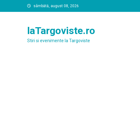
Skip
sâmbătă, august 08, 2026
to
content
laTargoviste.ro
Stiri si evenimente la Targoviste