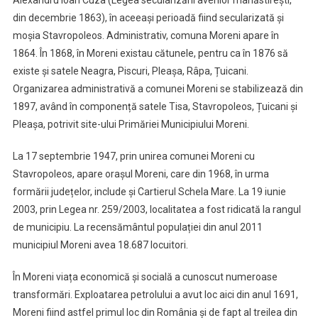
Alexandru Ioan Cuza (Legea secularizării averilor mânăstirești,
din decembrie 1863), în aceeași perioadă fiind secularizată și
moșia Stavropoleos. Administrativ, comuna Moreni apare în
1864. În 1868, în Moreni existau cătunele, pentru ca în 1876 să
existe și satele Neagra, Piscuri, Pleașa, Râpa, Țuicani.
Organizarea administrativă a comunei Moreni se stabilizează din
1897, având în componență satele Tisa, Stavropoleos, Țuicani și
Pleașa, potrivit site-ului Primăriei Municipiului Moreni.
La 17 septembrie 1947, prin unirea comunei Moreni cu
Stavropoleos, apare orașul Moreni, care din 1968, în urma
formării județelor, include și Cartierul Schela Mare. La 19 iunie
2003, prin Legea nr. 259/2003, localitatea a fost ridicată la rangul
de municipiu. La recensământul populației din anul 2011
municipiul Moreni avea 18.687 locuitori.
În Moreni viața economică și socială a cunoscut numeroase
transformări. Exploatarea petrolului a avut loc aici din anul 1691,
Moreni fiind astfel primul loc din România și de fapt al treilea din