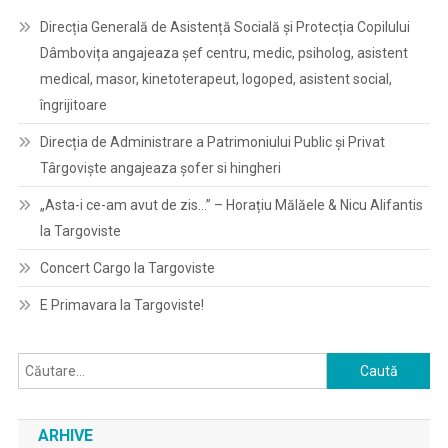
Direcția Generală de Asistență Socială și Protecția Copilului
Dâmbovița angajeaza șef centru, medic, psiholog, asistent
medical, masor, kinetoterapeut, logoped, asistent social,
îngrijitoare
Direcția de Administrare a Patrimoniului Public și Privat
Târgoviște angajeaza șofer si hingheri
„Asta-i ce-am avut de zis…” – Horațiu Mălăele & Nicu Alifantis
la Targoviste
Concert Cargo la Targoviste
E Primavara la Targoviste!
Caută
după:
ARHIVE