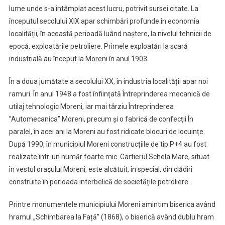
lume unde s-a întâmplat acest lucru, potrivit sursei citate. La
începutul secolului XIX apar schimbări profunde în economia
localității, în această perioadă luând naștere, la nivelul tehnicii de
epocă, exploatările petroliere. Primele exploatări la scară
industrială au început la Moreni în anul 1903.
În a doua jumătate a secolului XX, în industria localității apar noi
ramuri. În anul 1948 a fost înființată Întreprinderea mecanică de
utilaj tehnologic Moreni, iar mai târziu Întreprinderea
”Automecanica” Moreni, precum și o fabrică de confecții În
paralel, în acei ani la Moreni au fost ridicate blocuri de locuințe.
După 1990, în municipiul Moreni construcțiile de tip P+4 au fost
realizate într-un număr foarte mic. Cartierul Schela Mare, situat
în vestul orașului Moreni, este alcătuit, în special, din clădiri
construite în perioada interbelică de societățile petroliere.
Printre monumentele municipiului Moreni amintim biserica având
hramul „Schimbarea la Față” (1868), o biserică având dublu hram