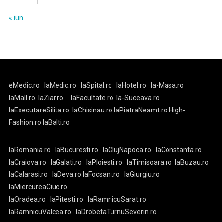
« iun.
eMedic.ro
laMedic.ro
laSpital.ro
laHotel.ro
la-Masa.ro
laMall.ro
laZiar.ro
laFacultate.ro
la-Suceava.ro
laExecutareSilita.ro
laChisinau.ro
laPiatraNeamt.ro
High-
Fashion.ro
laBalti.ro
laRomania.ro
laBucuresti.ro
laClujNapoca.ro
laConstanta.ro
laCraiova.ro
laGalati.ro
laPloiesti.ro
laTimisoara.ro
laBuzau.ro
laCalarasi.ro
laDeva.ro
laFocsani.ro
laGiurgiu.ro
laMiercureaCiuc.ro
laOradea.ro
laPitesti.ro
laRamnicuSarat.ro
laRamnicuValcea.ro
laDrobetaTurnuSeverin.ro