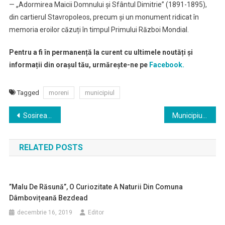
— „Adormirea Maicii Domnului și Sfântul Dimitrie” (1891-1895),
din cartierul Stavropoleos, precum și un monument ridicat în
memoria eroilor căzuți în timpul Primului Război Mondial.
Pentru a fi în permanență la curent cu ultimele noutăți și
informații din orașul tău, urmărește-ne pe
Facebook.
Tagged
moreni
municipiul
Navigare
Sosirea lui Moș Crăciun
Municipiul Târgoviște
în
RELATED POSTS
articole
”Malu De Răsună”, O Curiozitate A Naturii Din Comuna
Dâmbovițeană Bezdead
decembrie 16, 2019
Editor