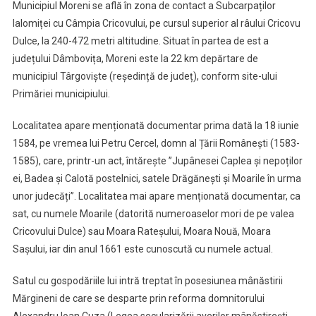
Municipiul Moreni se află în zona de contact a Subcarpaților
Ialomiței cu Câmpia Cricovului, pe cursul superior al râului Cricovu
Dulce, la 240-472 metri altitudine. Situat în partea de est a
județului Dâmbovița, Moreni este la 22 km depărtare de
municipiul Târgoviște (reședință de județ), conform site-ului
Primăriei municipiului.
Localitatea apare menționată documentar prima dată la 18 iunie
1584, pe vremea lui Petru Cercel, domn al Țării Românești (1583-
1585), care, printr-un act, întărește ”Jupânesei Caplea și nepoților
ei, Badea și Calotă postelnici, satele Drăgănești și Moarile în urma
unor judecăți”. Localitatea mai apare menționată documentar, ca
sat, cu numele Moarile (datorită numeroaselor mori de pe valea
Cricovului Dulce) sau Moara Rateșului, Moara Nouă, Moara
Sașului, iar din anul 1661 este cunoscută cu numele actual.
Satul cu gospodăriile lui intră treptat în posesiunea mânăstirii
Mărgineni de care se desparte prin reforma domnitorului