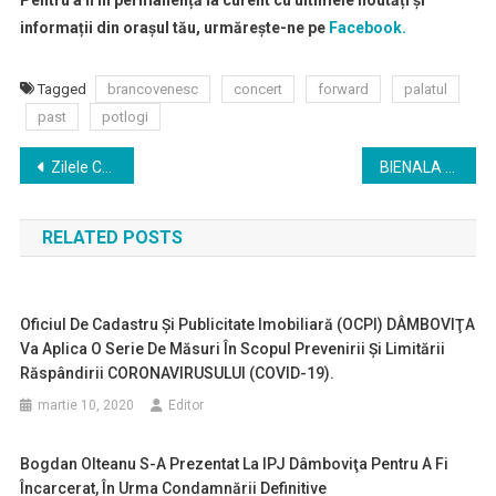
Pentru a fi în permanență la curent cu ultimele noutăți și
informații din orașul tău, urmărește-ne pe
Facebook.
Tagged
brancovenesc
concert
forward
palatul
past
potlogi
Navigare
Zilele Cetății Târgoviște în perioada 5-8 septembrie 2020
BIENALA CONCURS DE ARTĂ PLASTICĂ „GHEORGHE PETRAŞCU” Ediţia a XV – a, 2020
în
RELATED POSTS
articole
Oficiul De Cadastru Şi Publicitate Imobiliară (OCPI) DÂMBOVIŢA
Va Aplica O Serie De Măsuri În Scopul Prevenirii Şi Limitării
Răspândirii CORONAVIRUSULUI (COVID-19).
martie 10, 2020
Editor
Bogdan Olteanu S-A Prezentat La IPJ Dâmboviţa Pentru A Fi
Încarcerat, În Urma Condamnării Definitive