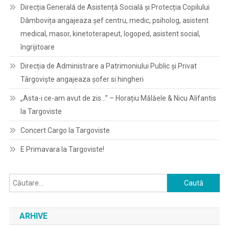
Direcția Generală de Asistență Socială și Protecția Copilului
Dâmbovița angajeaza șef centru, medic, psiholog, asistent
medical, masor, kinetoterapeut, logoped, asistent social,
îngrijitoare
Direcția de Administrare a Patrimoniului Public și Privat
Târgoviște angajeaza șofer si hingheri
„Asta-i ce-am avut de zis…” – Horațiu Mălăele & Nicu Alifantis
la Targoviste
Concert Cargo la Targoviste
E Primavara la Targoviste!
Caută
după:
ARHIVE