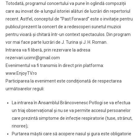
Totodată, programul concertului va pune în oglindă compoziții
care au inovat de-a lungul istoriei alături de lucrări din repertoriul
recent. Astfel, conceptul de “Past Forward” este o invitație pentru
publicul prezent la concert de a redescoperi sunetul muzicii
pentru vioară și chitară într-un context spectaculos. Din program
vor mai face parte lucrări de J. Turina și J. H. Roman.
Intrarea va fi liberă, prin rezervare la adresa
rezervari.ucimr@gmail.com
Evenimentul va fi transmis în direct prin platforma:
www.EnjoyTV.ro
Participarea la eveniment este condiţionată de respectarea
următoarelor reguli:
La intrarea în Ansamblul Brâncovenesc Potlogi se va efectua
un triaj observațional și nu se va permite accesul persoanelor
care prezintă simptome de infecție respiratorie (tuse, strănut,
rinoree);
Purtarea măştii care să acopere nasul şi gura este obligatorie