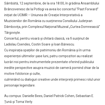
Sâmbătă, 12 septembrie, de la ora 18:00, în grădina Ansamblului
Brâncovenesc de la Potlogi va avea loc concertul “Past Forward”
inițiat de UCIMR – Uniunea de Creație Interpretativă a
Muzicienilor din România cu susținerea Consiliului Judeţean
Dâmboviţa, prin Complexul Național Muzeal „Curtea Domnească”
Târgovişte.
Concertul, pentru vioară și chitară clasică, va fi susținut de
Ladislau Csendes, Costin Soare și Ioan Bănescu.
Cu inspirația spațiilor de patrimoniu din România și în urma
experienței ultimelor șase luni, patru compozitori au realizat
lucrări noi pentru instrumentele prezentate oferind publicului
inedite perspective asupra muzicii de cameră pornind chiar de la
motive folclorice și culte,
culminând cu dialoguri creative unde interpreții primesc rolul unor
personaje legendare.
Au compus: Danielle Bees, Daniel Patrick Cohen, Sebastian E.
Țună și Toma Verly.