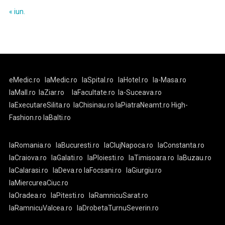
« iun.
eMedic.ro
laMedic.ro
laSpital.ro
laHotel.ro
la-Masa.ro
laMall.ro
laZiar.ro
laFacultate.ro
la-Suceava.ro
laExecutareSilita.ro
laChisinau.ro
laPiatraNeamt.ro
High-
Fashion.ro
laBalti.ro
laRomania.ro
laBucuresti.ro
laClujNapoca.ro
laConstanta.ro
laCraiova.ro
laGalati.ro
laPloiesti.ro
laTimisoara.ro
laBuzau.ro
laCalarasi.ro
laDeva.ro
laFocsani.ro
laGiurgiu.ro
laMiercureaCiuc.ro
laOradea.ro
laPitesti.ro
laRamnicuSarat.ro
laRamnicuValcea.ro
laDrobetaTurnuSeverin.ro