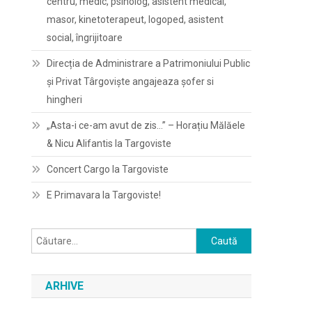
centru, medic, psiholog, asistent medical,
masor, kinetoterapeut, logoped, asistent
social, îngrijitoare
Direcția de Administrare a Patrimoniului Public
și Privat Târgoviște angajeaza șofer si
hingheri
„Asta-i ce-am avut de zis…” – Horațiu Mălăele
& Nicu Alifantis la Targoviste
Concert Cargo la Targoviste
E Primavara la Targoviste!
Caută
după:
ARHIVE