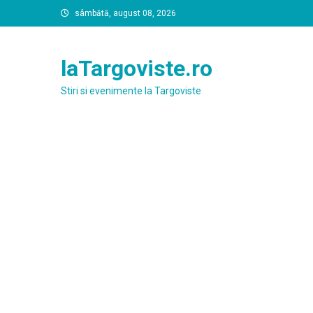
Skip
sâmbătă, august 08, 2026
to
content
laTargoviste.ro
Stiri si evenimente la Targoviste