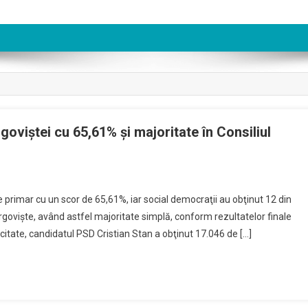
goviştei cu 65,61% şi majoritate în Consiliul
e primar cu un scor de 65,61%, iar social democraţii au obţinut 12 din
rgovişte, având astfel majoritate simplă, conform rezultatelor finale
citate, candidatul PSD Cristian Stan a obţinut 17.046 de […]