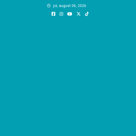
Skip
joi, august 06, 2026
to
content