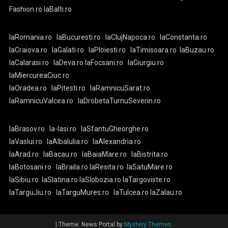
Fashion.ro
laBalti.ro
laRomania.ro
laBucuresti.ro
laClujNapoca.ro
laConstanta.ro
laCraiova.ro
laGalati.ro
laPloiesti.ro
laTimisoara.ro
laBuzau.ro
laCalarasi.ro
laDeva.ro
laFocsani.ro
laGiurgiu.ro
laMiercureaCiuc.ro
laOradea.ro
laPitesti.ro
laRamnicuSarat.ro
laRamnicuValcea.ro
laDrobetaTurnuSeverin.ro
laBrasov.ro
la-Iasi.ro
laSfantuGheorghe.ro
laVaslui.ro
laAlbaIulia.ro
laAlexandria.ro
laArad.ro
laBacau.ro
laBaiaMare.ro
laBistrita.ro
laBotosani.ro
laBraila.ro
laResita.ro
laSatuMare.ro
laSibiu.ro
laSlatina.ro
laSlobozia.ro
laTargoviste.ro
laTarguJiu.ro
laTarguMures.ro
laTulcea.ro
laZalau.ro
|
Theme: News Portal by
Mystery Themes
.