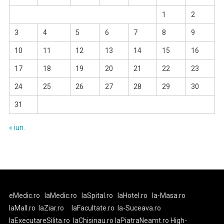
1
2
3
4
5
6
7
8
9
10
11
12
13
14
15
16
17
18
19
20
21
22
23
24
25
26
27
28
29
30
31
« iun.
eMedic.ro
laMedic.ro
laSpital.ro
laHotel.ro
la-Masa.ro
laMall.ro
laZiar.ro
laFacultate.ro
la-Suceava.ro
laExecutareSilita.ro
laChisinau.ro
laPiatraNeamt.ro
High-