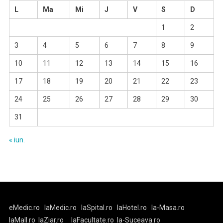
L
Ma
Mi
J
V
S
D
1
2
3
4
5
6
7
8
9
10
11
12
13
14
15
16
17
18
19
20
21
22
23
24
25
26
27
28
29
30
31
« iun.
eMedic.ro
laMedic.ro
laSpital.ro
laHotel.ro
la-Masa.ro
laMall.ro
laZiar.ro
laFacultate.ro
la-Suceava.ro