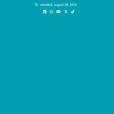
Skip
sâmbătă, august 08, 2026
to
content