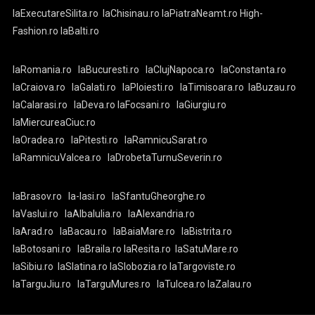
laExecutareSilita.ro
laChisinau.ro
laPiatraNeamt.ro
High-
Fashion.ro
laBalti.ro
laRomania.ro
laBucuresti.ro
laClujNapoca.ro
laConstanta.ro
laCraiova.ro
laGalati.ro
laPloiesti.ro
laTimisoara.ro
laBuzau.ro
laCalarasi.ro
laDeva.ro
laFocsani.ro
laGiurgiu.ro
laMiercureaCiuc.ro
laOradea.ro
laPitesti.ro
laRamnicuSarat.ro
laRamnicuValcea.ro
laDrobetaTurnuSeverin.ro
laBrasov.ro
la-Iasi.ro
laSfantuGheorghe.ro
laVaslui.ro
laAlbaIulia.ro
laAlexandria.ro
laArad.ro
laBacau.ro
laBaiaMare.ro
laBistrita.ro
laBotosani.ro
laBraila.ro
laResita.ro
laSatuMare.ro
laSibiu.ro
laSlatina.ro
laSlobozia.ro
laTargoviste.ro
laTarguJiu.ro
laTarguMures.ro
laTulcea.ro
laZalau.ro