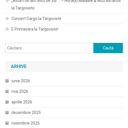
„Asta-i ce-am avut de zis…” – Horațiu Mălăele & Nicu Alifantis
la Targoviste
Concert Cargo la Targoviste
E Primavara la Targoviste!
Caută
după:
ARHIVE
iunie 2026
mai 2026
aprilie 2026
decembrie 2025
noiembrie 2025