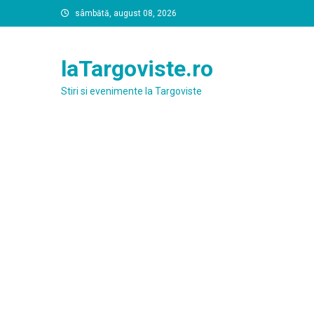
Skip
sâmbătă, august 08, 2026
to
content
laTargoviste.ro
Stiri si evenimente la Targoviste