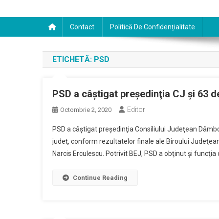
Contact
Politică De Confidențialitate
ETICHETĂ:
PSD
PSD a câştigat preşedinţia CJ şi 63 de
Editor
Octombrie 2, 2020
PSD a câştigat preşedinţia Consiliului Judeţean Dâmboviţ
judeţ, conform rezultatelor finale ale Biroului Judeţean
Narcis Erculescu. Potrivit BEJ, PSD a obţinut şi funcţia 
Continue Reading