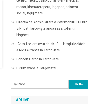
centru, medic, psiholog, asistent medical,
masor, kinetoterapeut, logoped, asistent
social, îngrijitoare
Direcția de Administrare a Patrimoniului Public
și Privat Târgoviște angajeaza șofer si
hingheri
„Asta-i ce-am avut de zis…” – Horațiu Mălăele
& Nicu Alifantis la Targoviste
Concert Cargo la Targoviste
E Primavara la Targoviste!
Caută
după:
ARHIVE