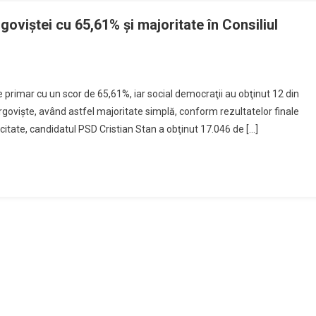
goviştei cu 65,61% şi majoritate în Consiliul
e primar cu un scor de 65,61%, iar social democraţii au obţinut 12 din
rgovişte, având astfel majoritate simplă, conform rezultatelor finale
citate, candidatul PSD Cristian Stan a obţinut 17.046 de […]