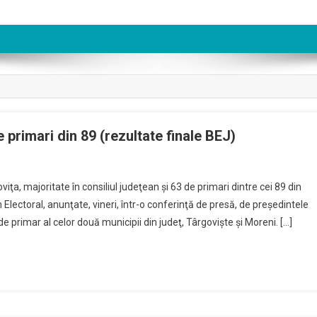
 primari din 89 (rezultate finale BEJ)
a, majoritate în consiliul judeţean şi 63 de primari dintre cei 89 din
 Electoral, anunţate, vineri, într-o conferinţă de presă, de preşedintele
de primar al celor două municipii din judeţ, Târgovişte şi Moreni. […]