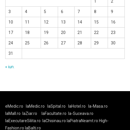
1
2
3
4
5
6
7
8
9
10
11
12
13
14
15
16
17
18
19
20
21
22
23
24
25
26
27
28
29
30
31
« iun.
eMedic.ro
laMedic.ro
laSpital.ro
laHotel.ro
la-Masa.ro
laMall.ro
laZiar.ro
laFacultate.ro
la-Suceava.ro
laExecutareSilita.ro
laChisinau.ro
laPiatraNeamt.ro
High-
Fashion.ro
laBalti.ro