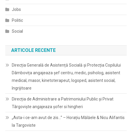
Jobs
Politic
Social
ARTICOLE RECENTE
Direcția Generală de Asistență Socială și Protecția Copilului
Dâmbovița angajeaza șef centru, medic, psiholog, asistent
medical, masor, kinetoterapeut, logoped, asistent social,
îngrijitoare
Direcția de Administrare a Patrimoniului Public și Privat
Târgoviște angajeaza șofer si hingheri
„Asta-i ce-am avut de zis…” – Horațiu Mălăele & Nicu Alifantis
la Targoviste