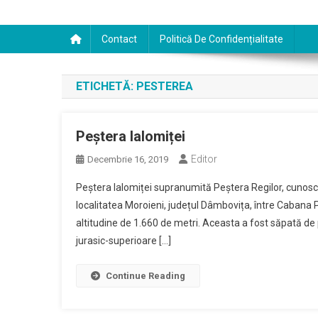
Contact
Politică De Confidențialitate
ETICHETĂ:
PESTEREA
Peștera Ialomiței
Editor
Decembrie 16, 2019
Peștera Ialomiței supranumită Peștera Regilor, cunoscu
localitatea Moroieni, județul Dâmbovița, între Cabana Pa
altitudine de 1.660 de metri. Aceasta a fost săpată de 
jurasic-superioare […]
Continue Reading