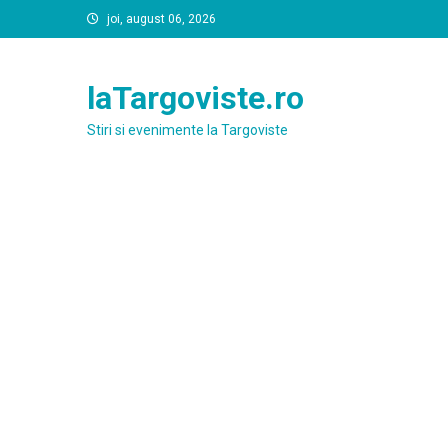
Skip
joi, august 06, 2026
to
content
laTargoviste.ro
Stiri si evenimente la Targoviste