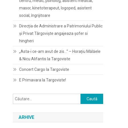
centru, medic, psiholog, asistent medical,
masor, kinetoterapeut, logoped, asistent
social, îngrijitoare
Direcția de Administrare a Patrimoniului Public
și Privat Târgoviște angajeaza șofer si
hingheri
„Asta-i ce-am avut de zis…” – Horațiu Mălăele
& Nicu Alifantis la Targoviste
Concert Cargo la Targoviste
E Primavara la Targoviste!
Caută
după:
ARHIVE