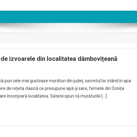
t de izvoarele din localitatea dâmbovițeană
pun cele mai gustoase murături din județ, secretul lor stând în apa
re de rețeta clasică ce presupune apă și sare, femeile din Ocnița
are înconjoară localitatea. Sătenii spun că murăturile […]