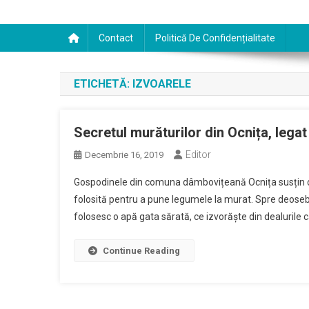
Contact
Politică De Confidențialitate
ETICHETĂ:
IZVOARELE
Secretul murăturilor din Ocnița, lega
Editor
Decembrie 16, 2019
Gospodinele din comuna dâmbovițeană Ocnița susțin că 
folosită pentru a pune legumele la murat. Spre deosebi
folosesc o apă gata sărată, ce izvorăște din dealurile c
Continue Reading