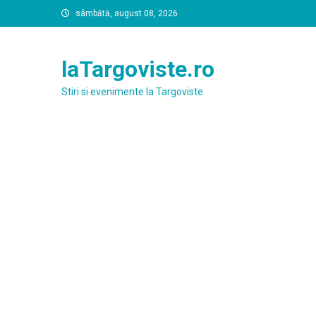
Skip
sâmbătă, august 08, 2026
to
content
laTargoviste.ro
Stiri si evenimente la Targoviste