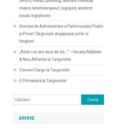
centru, medic, psiholog, asistent medical,
masor, kinetoterapeut, logoped, asistent
social, îngrijitoare
Direcția de Administrare a Patrimoniului Public
și Privat Târgoviște angajeaza șofer si
hingheri
„Asta-i ce-am avut de zis…” – Horațiu Mălăele
& Nicu Alifantis la Targoviste
Concert Cargo la Targoviste
E Primavara la Targoviste!
Caută
după:
ARHIVE