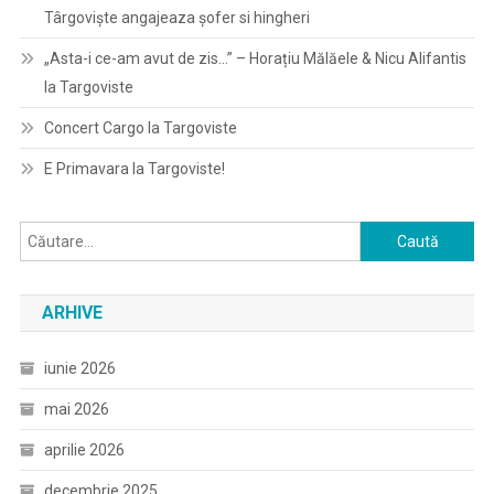
Târgoviște angajeaza șofer si hingheri
„Asta-i ce-am avut de zis…” – Horațiu Mălăele & Nicu Alifantis
la Targoviste
Concert Cargo la Targoviste
E Primavara la Targoviste!
Caută
după:
ARHIVE
iunie 2026
mai 2026
aprilie 2026
decembrie 2025