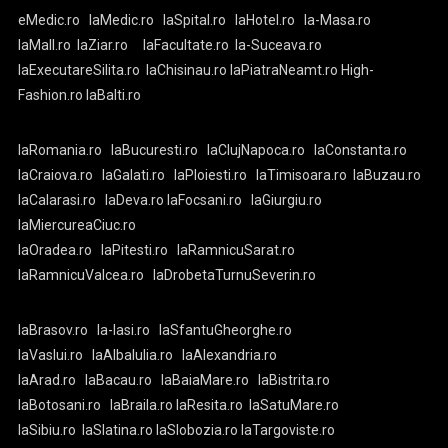
eMedic.ro
laMedic.ro
laSpital.ro
laHotel.ro
la-Masa.ro
laMall.ro
laZiar.ro
laFacultate.ro
la-Suceava.ro
laExecutareSilita.ro
laChisinau.ro
laPiatraNeamt.ro
High-
Fashion.ro
laBalti.ro
laRomania.ro
laBucuresti.ro
laClujNapoca.ro
laConstanta.ro
laCraiova.ro
laGalati.ro
laPloiesti.ro
laTimisoara.ro
laBuzau.ro
laCalarasi.ro
laDeva.ro
laFocsani.ro
laGiurgiu.ro
laMiercureaCiuc.ro
laOradea.ro
laPitesti.ro
laRamnicuSarat.ro
laRamnicuValcea.ro
laDrobetaTurnuSeverin.ro
laBrasov.ro
la-Iasi.ro
laSfantuGheorghe.ro
laVaslui.ro
laAlbaIulia.ro
laAlexandria.ro
laArad.ro
laBacau.ro
laBaiaMare.ro
laBistrita.ro
laBotosani.ro
laBraila.ro
laResita.ro
laSatuMare.ro
laSibiu.ro
laSlatina.ro
laSlobozia.ro
laTargoviste.ro