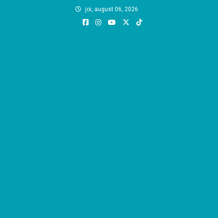
Skip
joi, august 06, 2026
to
content