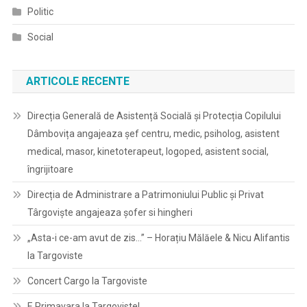
Politic
Social
ARTICOLE RECENTE
Direcția Generală de Asistență Socială și Protecția Copilului
Dâmbovița angajeaza șef centru, medic, psiholog, asistent
medical, masor, kinetoterapeut, logoped, asistent social,
îngrijitoare
Direcția de Administrare a Patrimoniului Public și Privat
Târgoviște angajeaza șofer si hingheri
„Asta-i ce-am avut de zis…” – Horațiu Mălăele & Nicu Alifantis
la Targoviste
Concert Cargo la Targoviste
E Primavara la Targoviste!