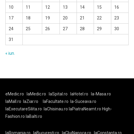
10
11
12
13
14
15
16
17
18
19
20
21
22
23
24
25
26
27
28
29
30
31
« iun.
eMedic.ro
laMedic.ro
laSpital.ro
laHotel.ro
la-Masa.ro
laMall.ro
laZiar.ro
laFacultate.ro
la-Suceava.ro
laExecutareSilita.ro
laChisinau.ro
laPiatraNeamt.ro
High-
Fashion.ro
laBalti.ro
laRomania.ro
laBucuresti.ro
laClujNapoca.ro
laConstanta.ro