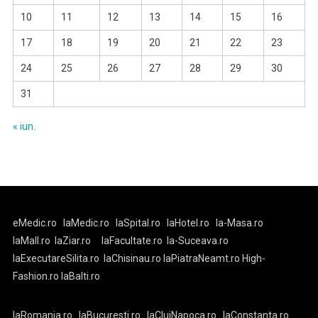
10
11
12
13
14
15
16
17
18
19
20
21
22
23
24
25
26
27
28
29
30
31
« iun.
eMedic.ro
laMedic.ro
laSpital.ro
laHotel.ro
la-Masa.ro
laMall.ro
laZiar.ro
laFacultate.ro
la-Suceava.ro
laExecutareSilita.ro
laChisinau.ro
laPiatraNeamt.ro
High-
Fashion.ro
laBalti.ro
laRomania.ro
laBucuresti.ro
laClujNapoca.ro
laConstanta.ro