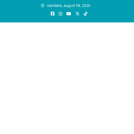
Skip
sâmbătă, august 08, 2026
to
content