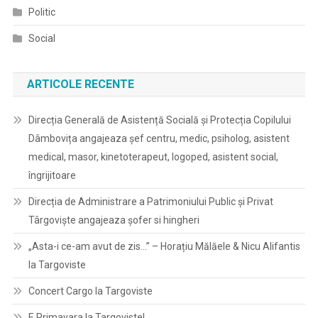
Politic
Social
ARTICOLE RECENTE
Direcția Generală de Asistență Socială și Protecția Copilului
Dâmbovița angajeaza șef centru, medic, psiholog, asistent
medical, masor, kinetoterapeut, logoped, asistent social,
îngrijitoare
Direcția de Administrare a Patrimoniului Public și Privat
Târgoviște angajeaza șofer si hingheri
„Asta-i ce-am avut de zis…” – Horațiu Mălăele & Nicu Alifantis
la Targoviste
Concert Cargo la Targoviste
E Primavara la Targoviste!